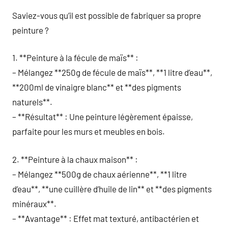
Saviez-vous qu’il est possible de fabriquer sa propre
peinture ?
1. **Peinture à la fécule de maïs** :
– Mélangez **250g de fécule de maïs**, **1 litre d’eau**,
**200ml de vinaigre blanc** et **des pigments
naturels**.
– **Résultat** : Une peinture légèrement épaisse,
parfaite pour les murs et meubles en bois.
2. **Peinture à la chaux maison** :
– Mélangez **500g de chaux aérienne**, **1 litre
d’eau**, **une cuillère d’huile de lin** et **des pigments
minéraux**.
– **Avantage** : Effet mat texturé, antibactérien et