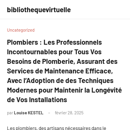
Aller
bibliothequevirtuelle
au
contenu
Uncategorized
Plombiers : Les Professionnels
Incontournables pour Tous Vos
Besoins de Plomberie, Assurant des
Services de Maintenance Efficace,
Avec l’Adoption de des Techniques
Modernes pour Maintenir la Longévité
de Vos Installations
par
Louise KESTEL
février 28, 2025
Aucun
commentaire
Les plombiers, des artisans nécessaires dans le