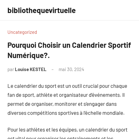
Aller
bibliothequevirtuelle
au
contenu
Uncategorized
Pourquoi Choisir un Calendrier Sportif
Numérique?.
par
Louise KESTEL
mai 30, 2024
Aucun
commentaire
Le calendrier du sport est un outil crucial pour chaque
fan de sport, athlète et organisateur d’événements. Il
permet de organiser, monitorer et s’engager dans
diverses compétitions sportives à l’échelle mondiale.
Pour les athlètes et les équipes, un calendrier du sport
est vital pour organiser les entraînements et les