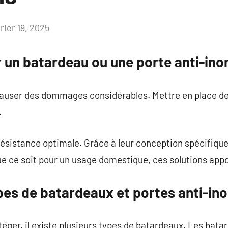
rier 19, 2025
Aucun
commentaire
r un batardeau ou une porte anti-ino
auser des dommages considérables. Mettre en place des
.
ésistance optimale. Grâce à leur conception spécifique
ue ce soit pour un usage domestique, ces solutions appo
pes de batardeaux et portes anti-in
éger, il existe plusieurs types de batardeaux. Les bat