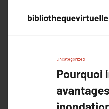
Aller
au
bibliothequevirtuelle
contenu
Uncategorized
Pourquoi i
avantages 
inondatio