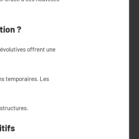
tion ?
évolutives offrent une
ns temporaires. Les
astructures.
itifs