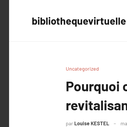
Aller
au
bibliothequevirtuelle
contenu
Uncategorized
Pourquoi 
revitalisa
par
Louise KESTEL
ma