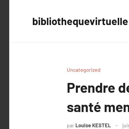
Aller
au
bibliothequevirtuelle
contenu
Uncategorized
Prendre d
santé men
par
Louise KESTEL
jui