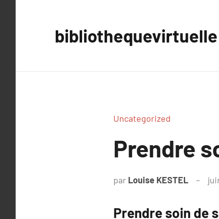
Aller
au
bibliothequevirtuelle
contenu
Uncategorized
Prendre so
par
Louise KESTEL
jui
Prendre soin de s