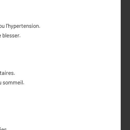
u l’hypertension.
 blesser.
taires.
du sommeil.
ies.