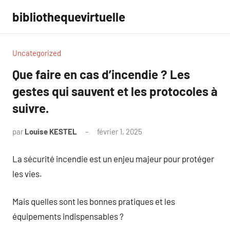
Aller
bibliothequevirtuelle
au
contenu
Uncategorized
Que faire en cas d’incendie ? Les
gestes qui sauvent et les protocoles à
suivre.
par
Louise KESTEL
février 1, 2025
Aucun
commentaire
La sécurité incendie est un enjeu majeur pour protéger
les vies.
Mais quelles sont les bonnes pratiques et les
équipements indispensables ?