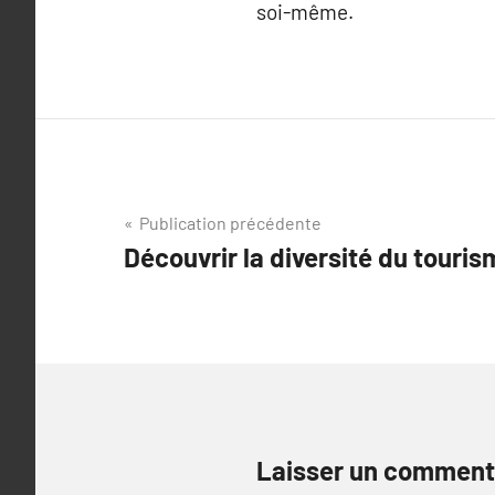
soi-même.
Navigation
Publication précédente
Découvrir la diversité du touri
de
l’article
Laisser un comment