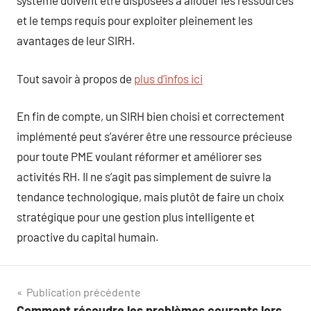
système doivent être disposées à allouer les ressources
et le temps requis pour exploiter pleinement les
avantages de leur SIRH.
Tout savoir à propos de
plus d’infos ici
En fin de compte, un SIRH bien choisi et correctement
implémenté peut s’avérer être une ressource précieuse
pour toute PME voulant réformer et améliorer ses
activités RH. Il ne s’agit pas simplement de suivre la
tendance technologique, mais plutôt de faire un choix
stratégique pour une gestion plus intelligente et
proactive du capital humain.
Navigation
Publication précédente
Comment résoudre les problèmes courants lors