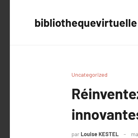
Aller
au
bibliothequevirtuelle
contenu
Uncategorized
Réinventez
innovante
par
Louise KESTEL
ma