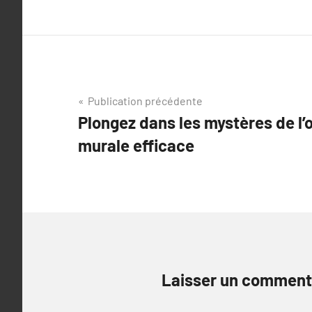
Navigation
Publication précédente
Plongez dans les mystères de l
de
murale efficace
l’article
Laisser un comment