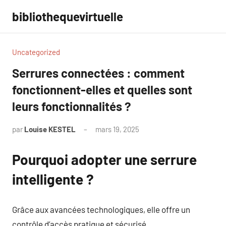
Aller
bibliothequevirtuelle
au
contenu
Uncategorized
Serrures connectées : comment
fonctionnent-elles et quelles sont
leurs fonctionnalités ?
par
Louise KESTEL
mars 19, 2025
Aucun
commentaire
Pourquoi adopter une serrure
intelligente ?
Grâce aux avancées technologiques, elle offre un
contrôle d’accès pratique et sécurisé.