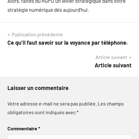
Alors, faites du RGPD un levier stratégique dans votre
stratégie numérique dès aujourd’hui.
Navigation
Publication précédente
Ce qu’il faut savoir sur la voyance par téléphone.
de
Article suivant
l’article
Article suivant
Laisser un commentaire
Votre adresse e-mail ne sera pas publiée.
Les champs
obligatoires sont indiqués avec
*
Commentaire
*