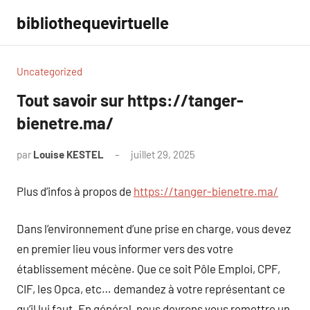
Aller
bibliothequevirtuelle
au
contenu
Uncategorized
Tout savoir sur https://tanger-
bienetre.ma/
par
Louise KESTEL
juillet 29, 2025
Aucun
commentaire
Plus d’infos à propos de
https://tanger-bienetre.ma/
Dans l’environnement d’une prise en charge, vous devez
en premier lieu vous informer vers des votre
établissement mécène. Que ce soit Pôle Emploi, CPF,
CIF, les Opca, etc… demandez à votre représentant ce
qu’il lui faut. En général, nous devrons vous remettre un