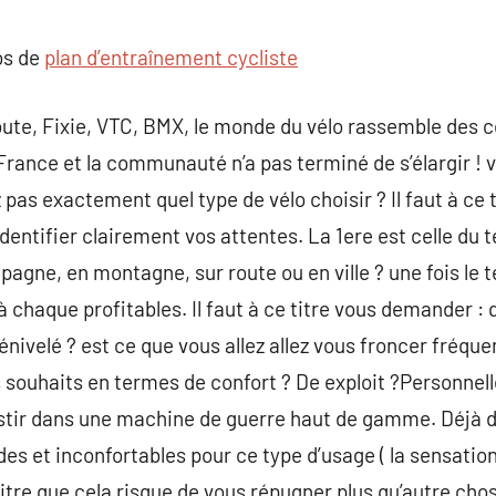
commentaire
os de
plan d’entraînement cycliste
ute, Fixie, VTC, BMX, le monde du vélo rassemble des c
 France et la communauté n’a pas terminé de s’élargir !
pas exactement quel type de vélo choisir ? Il faut à ce 
dentifier clairement vos attentes. La 1ere est celle du t
agne, en montagne, sur route ou en ville ? une fois le te
 chaque profitables. Il faut à ce titre vous demander : qu
énivelé ? est ce que vous allez allez vous froncer fréqu
s souhaits en termes de confort ? De exploit ?Personnel
vestir dans une machine de guerre haut de gamme. Déjà du
es et inconfortables pour ce type d’usage ( la sensation
titre que cela risque de vous répugner plus qu’autre cho