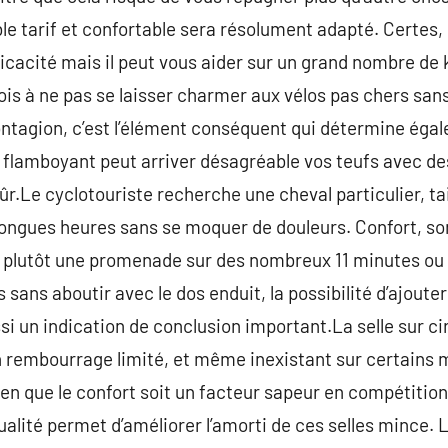
 tarif et confortable sera résolument adapté. Certes, i
cacité mais il peut vous aider sur un grand nombre de 
ois à ne pas se laisser charmer aux vélos pas chers sans
ontagion, c’est l’élément conséquent qui détermine éga
it flamboyant peut arriver désagréable vos teufs avec de
sûr.Le cyclotouriste recherche une cheval particulier, ta
 longues heures sans se moquer de douleurs. Confort, son
t plutôt une promenade sur des nombreux 11 minutes ou
 sans aboutir avec le dos enduit, la possibilité d’ajoute
si un indication de conclusion important.La selle sur ci
n rembourrage limité, et même inexistant sur certains 
n que le confort soit un facteur sapeur en compétition,
alité permet d’améliorer l’amorti de ces selles mince.