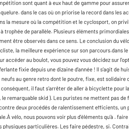
compétition sont quant à eux haut de gamme pour assur
quelure. dans le cas où on priorise la record dans les ac
s la mesure où la compétition et le cyclosport, on privi
 à trophée de parallèle. Plusieurs éléments primordiales 
ement être observés dans ce sens. Le conclusion du vélo
cliste, la meilleure expérience sur son parcours.dans le
ur accéder au boulot, vous pouvez vous décidez sur l’opt
ferlante fixie depuis une dizaine d’année ! Il s’agit de hu
 neufs au genre retro dont le poutre, fixe, est solidaire 
 conséquent, il faut s’arrêter de aller à bicyclette pour la
 le remarquable skid ). Les puristes ne mettent pas de 
r contre deux procédés de ralentissement efficients, u
pale.À vélo, nous pouvons voir plus d’éléments qu’à . fair
physiques particulières. Les faire pédestre, si. Contrai