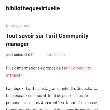
Aller
bibliothequevirtuelle
au
contenu
Uncategorized
Tout savoir sur Tarif Community
manager
par
Louise KESTEL
avril 5, 2024
Aucun
commentaire
Plus d’informations à propos de
Tarif Community
manager
Facebook, Twitter, Instagram, LinkedIn, Snapchat…
Les réseaux sociaux attirent de plus en plus de
personnes en ligne. Apparentées d’abord à un passe-
temps, ces plateformes sont devenues de véritables