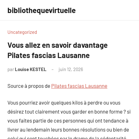
Aller
bibliothequevirtuelle
au
contenu
Uncategorized
Vous allez en savoir davantage
Pilates fascias Lausanne
par
Louise KESTEL
juin 12, 2026
Aucun
commentaire
Source à propos de
Pilates fascias Lausanne
Vous pourriez avoir quelques kilos à perdre ou vous
désirez tout clairement vous garder en bonne forme ? si
vous faites partie de ces personnes qui ont tendance à
livrer au lendemain leurs bonnes résolutions ou bien de
celui qui sont touchées par le drame de la sédentarité,