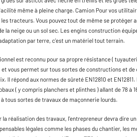
 grues sur asticot avec flèche en treillis et les grues té
facilité même à pleine charge. Camion Pour vos utilitai
les tracteurs. Vous pouvez tout de même se protéger au
de la neige ou un sol sec. Les engins construction équip
aptation par terre, c’est un matériel tout terrain.
onnel est reconnu pour sa propre résistance ( tuyauterie
é et vous permet sur tous sortes de constructions et de
ix. Il répond aux normes de sûreté EN12810 et EN12811. P
obaux ( y compris planchers et plinthes ) allant de 78 à
 à tous sortes de travaux de maçonnerie lourds.
r la réalisation des travaux, l’entrepreneur devra dire u
spensables légales comme les phases du chantier, les m