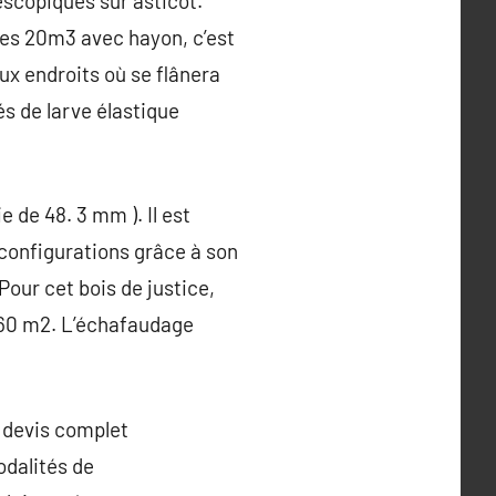
lescopiques sur asticot.
res 20m3 avec hayon, c’est
x endroits où se flânera
és de larve élastique
 de 48. 3 mm ). Il est
 configurations grâce à son
our cet bois de justice,
 160 m2. L’échafaudage
n devis complet
odalités de