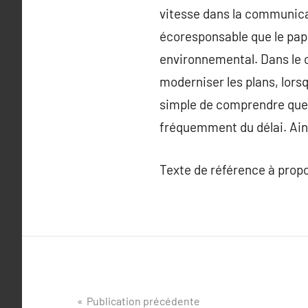
vitesse dans la communicat
écoresponsable que le papi
environnemental. Dans le c
moderniser les plans, lors
simple de comprendre que l
fréquemment du délai. Ainsi
Texte de référence à prop
Navigation
Publication précédente