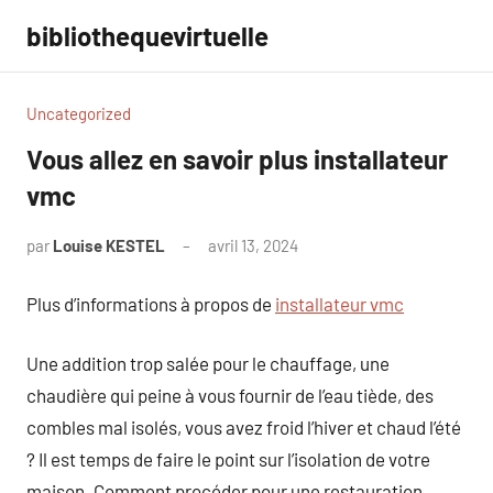
Aller
bibliothequevirtuelle
au
contenu
Uncategorized
Vous allez en savoir plus installateur
vmc
par
Louise KESTEL
avril 13, 2024
Aucun
commentaire
Plus d’informations à propos de
installateur vmc
Une addition trop salée pour le chauffage, une
chaudière qui peine à vous fournir de l’eau tiède, des
combles mal isolés, vous avez froid l’hiver et chaud l’été
? Il est temps de faire le point sur l’isolation de votre
maison. Comment procéder pour une restauration