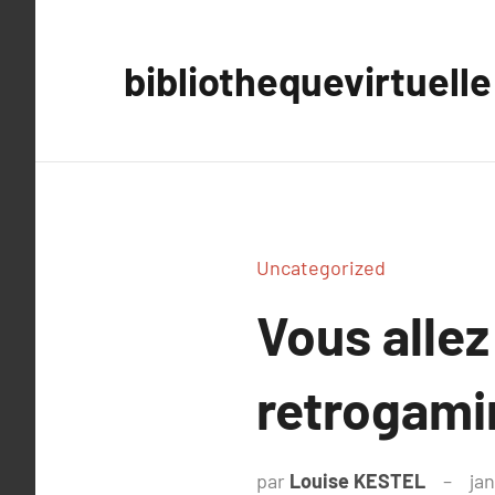
Aller
au
bibliothequevirtuelle
contenu
Uncategorized
Vous allez
retrogami
par
Louise KESTEL
ja