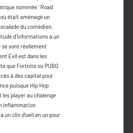
rmatique nommée ‘ Road
t où était aménagé un
l’escalade du comédien.
titude d’informations à un
é se sont réellement
t Evil est dans les
xte que Fortnite ou PUBG
cès à des capital pour
ence puisque Hip Hop
 les player au chalenge
un inflammation
un clin d’oeil en un pour