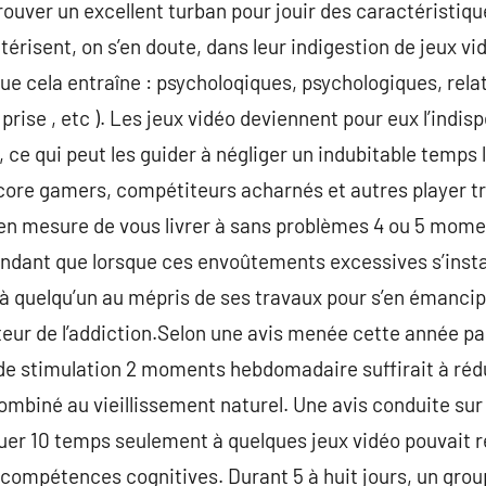
trouver un excellent turban pour jouir des caractéristiq
érisent, on s’en doute, dans leur indigestion de jeux vi
 cela entraîne : psycholoqiques, psychologiques, relati
rise , etc ). Les jeux vidéo deviennent pour eux l’indis
, ce qui peut les guider à négliger un indubitable temps l
dcore gamers, compétiteurs acharnés et autres player tr
n mesure de vous livrer à sans problèmes 4 ou 5 moments
ndant que lorsque ces envoûtements excessives s’instal
 à quelqu’un au mépris de ses travaux pour s’en émancipe
eur de l’addiction.Selon une avis menée cette année par 
c de stimulation 2 moments hebdomadaire suffirait à réd
ombiné au vieillissement naturel. Une avis conduite su
jouer 10 temps seulement à quelques jeux vidéo pouvait r
s compétences cognitives. Durant 5 à huit jours, un grou