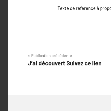
Texte de référence à prop
Navigation
Publication précédente
J’ai découvert Suivez ce lien
de
l’article