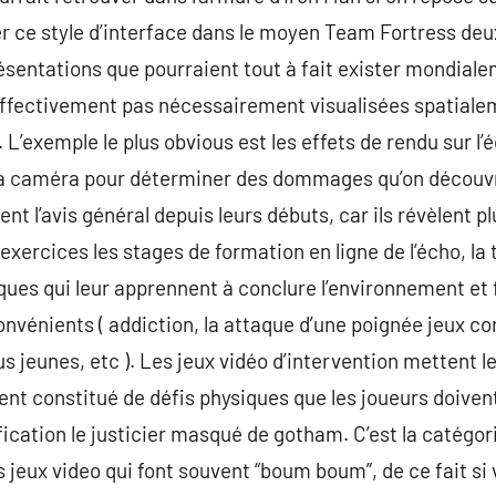
 ce style d’interface dans le moyen Team Fortress deu
ésentations que pourraient tout à fait exister mondial
ffectivement pas nécessairement visualisées spatialeme
L’exemple le plus obvious est les effets de rendu sur l
la caméra pour déterminer des dommages qu’on découvr
ent l’avis général depuis leurs débuts, car ils révèlent p
exercices les stages de formation en ligne de l’écho, la t
ques qui leur apprennent à conclure l’environnement et
onvénients ( addiction, la attaque d’une poignée jeux co
lus jeunes, etc ). Les jeux vidéo d’intervention mettent l
ément constitué de défis physiques que les joueurs doive
ification le justicier masqué de gotham. C’est la catégor
s jeux video qui font souvent “boum boum”, de ce fait si 