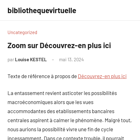
Aller
bibliothequevirtuelle
au
contenu
Uncategorized
Zoom sur Découvrez-en plus ici
par
Louise KESTEL
mai 13, 2024
Aucun
commentaire
Texte de référence à propos de
Découvrez-en plus ici
La entassement revient asticoter les possibilités
macroéconomiques alors que les vues
accommodantes des etablissements bancaires
centrales aspirent à calmer le phénomène. Malgré tout,
nous aurions la possibilité vivre une fin de cycle
incessamment. Dans ce contexte trouble, il pourrait