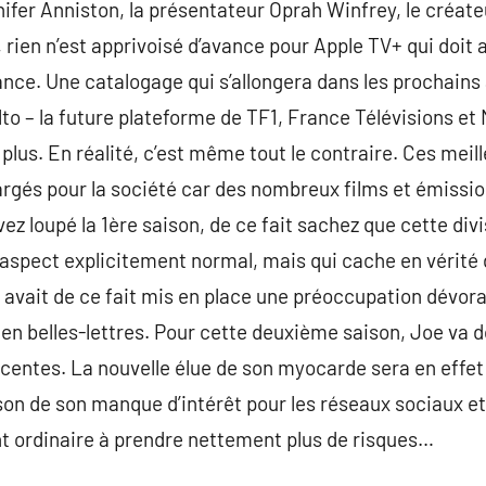
nnifer Anniston, la présentateur Oprah Winfrey, le créat
rien n’est apprivoisé d’avance pour Apple TV+ qui doit a
ance. Une catalogage qui s’allongera dans les prochains 
o – la future plateforme de TF1, France Télévisions et M
lus. En réalité, c’est même tout le contraire. Ces meil
rgés pour la société car des nombreux films et émissions
vez loupé la 1ère saison, de ce fait sachez que cette divi
aspect explicitement normal, mais qui cache en vérité 
re avait de ce fait mis en place une préoccupation dévo
 en belles-lettres. Pour cette deuxième saison, Joe va d
récentes. La nouvelle élue de son myocarde sera en effet
son de son manque d’intérêt pour les réseaux sociaux et
 ordinaire à prendre nettement plus de risques…