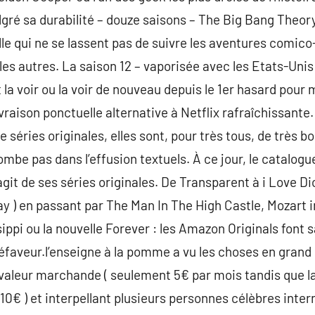
lgré sa durabilité – douze saisons – The Big Bang Theo
lle qui ne se lassent pas de suivre les aventures comico
es autres. La saison 12 – vaporisée avec les Etats-Uni
 la voir ou la voir de nouveau depuis le 1er hasard pour 
raison ponctuelle alternative à Netflix rafraîchissante. Ma
 séries originales, elles sont, pour très tous, de très b
mbe pas dans l’effusion textuels. À ce jour, le catalo
 s’agit de ses séries originales. De Transparent à i Love D
ay ) en passant par The Man In The High Castle, Mozart i
ippi ou la nouvelle Forever : les Amazon Originals font sa
éfaveur.l’enseigne à la pomme a vu les choses en grand 
s valeur marchande ( seulement 5€ par mois tandis que l
 10€ ) et interpellant plusieurs personnes célèbres inte