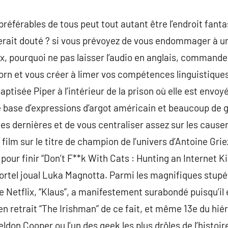
préférables de tous peut tout autant être l’endroit fant
 serait douté ? si vous prévoyez de vous endommager à 
ix, pourquoi ne pas laisser l’audio en anglais, commande
rn et vous créer à limer vos compétences linguistiques 
aptisée Piper à l’intérieur de la prison où elle est env
e base d’expressions d’argot américain et beaucoup de 
es dernières et de vous centraliser assez sur les causeri
 film sur le titre de champion de l’univers d’Antoine Grie
ur finir “Don’t F**k With Cats : Hunting an Internet Kille
rtel joual Luka Magnotta. Parmi les magnifiques stupéf
e Netflix, “Klaus”, a manifestement surabondé puisqu’il
 en retrait “The Irishman” de ce fait, et même 13e du hié
don Cooper ou l’un des geek les plus drôles de l’histoi