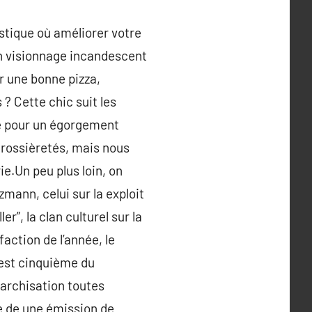
astique où améliorer votre
un visionnage incandescent
r une bonne pizza,
? Cette chic suit les
oyé pour un égorgement
grossièretés, mais nous
e.Un peu plus loin, on
zmann, celui sur la exploit
r”, la clan culturel sur la
action de l’année, le
 est cinquième du
rarchisation toutes
re de une émission de