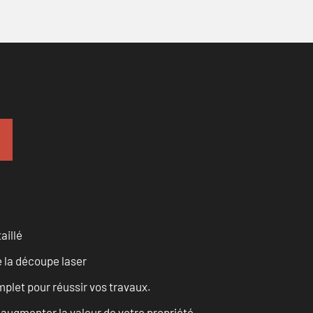
aillé
 la découpe laser
let pour réussir vos travaux.
augmenter la valeur de votre propriété.