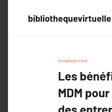
Aller
au
bibliothequevirtuelle
contenu
Uncategorized
Les bénéf
MDM pour l
des entrep