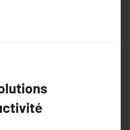
olutions
uctivité